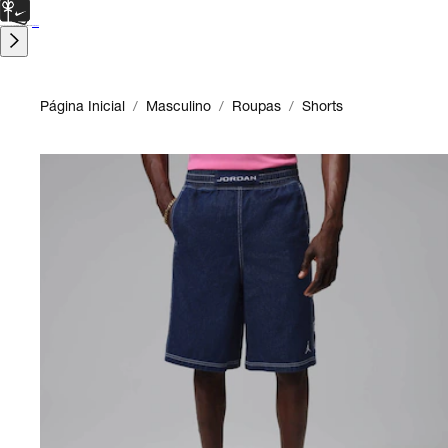
CARTÃO PRESENTE
para presentes de última hora.
Saiba Mais.
Página Inicial
/
Masculino
/
Roupas
/
Shorts