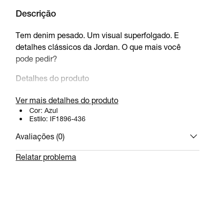
Descrição
Tem denim pesado. Um visual superfolgado. E
detalhes clássicos da Jordan. O que mais você
pode pedir?
Detalhes do produto
100% algodão
Ver mais detalhes do produto
Cor:
Produto importado
Azul
Estilo:
IF1896-436
Lavagem à máquina
Avaliações (
0
)
Relatar problema