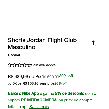
Shorts Jordan Flight Club
Masculino
Casual
Sem avaliações
no Pix
R$ 699,99
30% off
R$ 489,99
ou
de
sem juros
5
x
R$ 103,16
26% off
e ganhe
com o
Baixe o Nike App
5% de desconto
cupom
, na primeira compra
PRIMEIRACOMPRA
feita no app
Saiba mais