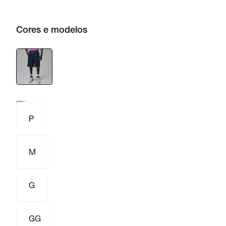
Cores e modelos
Tamanho e numeração
Tabela de medidas
P
M
G
GG