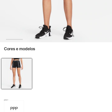
Cores e modelos
Tamanho e numeração
Tabela de medidas
PPP