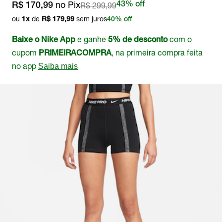
no Pix
R$ 299,99
43% off
R$ 170,99
ou
de
sem juros
1
x
R$ 179,99
40% off
e ganhe
com o
Baixe o Nike App
5% de desconto
cupom
, na primeira compra feita
PRIMEIRACOMPRA
no app
Saiba mais