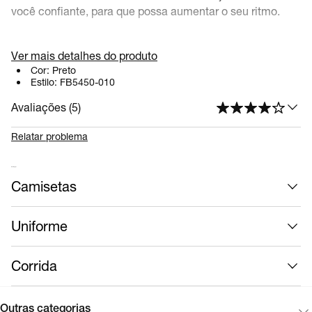
você confiante, para que possa aumentar o seu ritmo.
Ver mais detalhes do produto
Benefícios
Cor:
Preto
Estilo:
FB5450-010
Tecnologia Nike Dri-FIT absorve o suor da sua pele
para evaporação mais rápida, ajudando a manter você
Avaliações (
5
)
seco e confortável.
Cós elástico jacquard assenta firmemente na sua
Relatar problema
pele sem beliscar ou amarrar.
Mais roupas
Camisetas
Detalhes do Produto
83% poliéster e 17% elastano
Uniforme
Fita elástica da marca na frente
Lavável à máquina
Corrida
Importado
Outras categorias