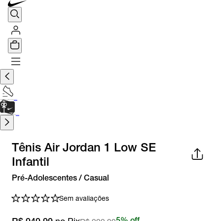
TÊNIS DE CORRIDA
Encontre o seu tênis ideal.
Saiba Mais
CARTÃO PRESENTE
para presentes de última hora.
Saiba Mais.
Tênis Air Jordan 1 Low SE
Infantil
Pré-Adolescentes / Casual
Sem avaliações