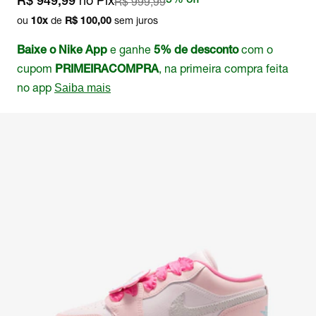
no Pix
R$ 999,99
5% off
R$ 949,99
ou
de
sem juros
10
x
R$ 100,00
e ganhe
com o
Baixe o Nike App
5% de desconto
cupom
, na primeira compra feita
PRIMEIRACOMPRA
no app
Saiba mais