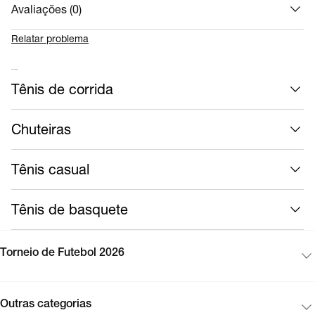
A parte de cima em couro dos tipos legítimo e sintético é
Avaliações (
0
)
durável e confortável.A sola de borracha proporciona
tração em várias superfícies.
Relatar problema
A tecnologia Nike Air absorve o impacto para amortecer
cada passo.
Mais calçados
Tênis de corrida
SKU:
II1247-600
Chuteiras
Tênis casual
Tênis de basquete
Torneio de Futebol 2026
Outras categorias