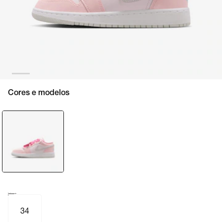
Cores e modelos
Tamanho e numeração
Tabela de medidas
34