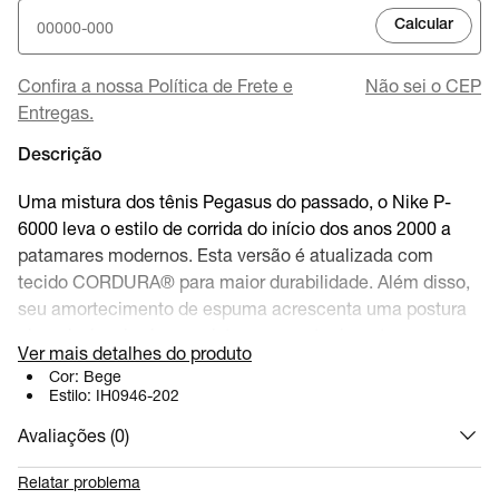
Calcular
Confira a nossa Política de Frete e
Não sei o CEP
Entregas.
Descrição
Uma mistura dos tênis Pegasus do passado, o Nike P-
6000 leva o estilo de corrida do início dos anos 2000 a
patamares modernos. Esta versão é atualizada com
tecido CORDURA® para maior durabilidade. Além disso,
seu amortecimento de espuma acrescenta uma postura
elevada, inspirada nas pistas, e amortecimento
Ver mais detalhes do produto
inacreditável.
Cor:
Bege
Estilo:
IH0946-202
SKU:
IH0946-202
Avaliações (
0
)
Relatar problema