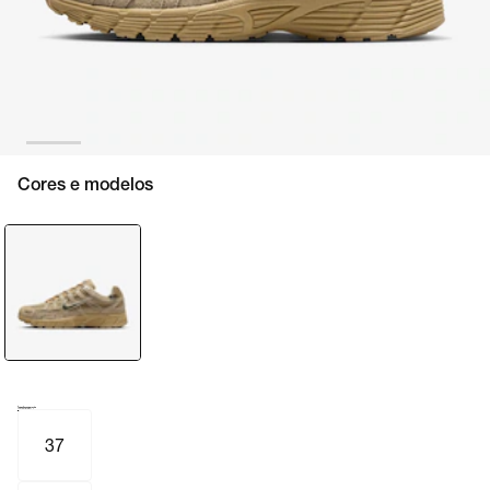
Cores e modelos
Tamanho e numeração
Tabela de medidas
37