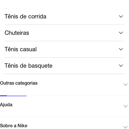
Mais calçados
Tênis de corrida
Chuteiras
Tênis casual
Tênis de basquete
Outras categorias
Cadastre-se para receber novidades
Encontre uma loja Nike
Black Friday Nike
Cartão presente
Mapa do site
Guia de produtos
Corinthians
Acompanhe seu pedido
Vendas corporativas
Ajuda
Sobre a Nike