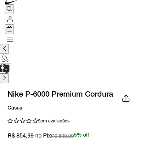
TÊNIS DE CORRIDA
Encontre o seu tênis ideal.
Saiba Mais
CARTÃO PRESENTE
para presentes de última hora.
Saiba Mais.
Nike P-6000 Premium Cordura
Casual
Sem avaliações
no Pix
R$ 899,99
5% off
R$ 854,99