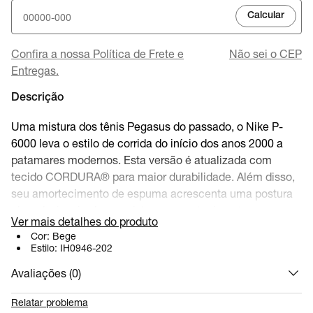
Calcular
Confira a nossa Política de Frete e
Não sei o CEP
Entregas.
Descrição
Uma mistura dos tênis Pegasus do passado, o Nike P-
6000 leva o estilo de corrida do início dos anos 2000 a
patamares modernos. Esta versão é atualizada com
tecido CORDURA® para maior durabilidade. Além disso,
seu amortecimento de espuma acrescenta uma postura
elevada, inspirada nas pistas, e amortecimento
Ver mais detalhes do produto
inacreditável.
Cor:
Bege
Estilo:
IH0946-202
SKU:
IH0946-202
Avaliações (
0
)
Relatar problema