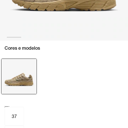
Cores e modelos
Tamanho e numeração
Tabela de medidas
37