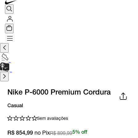
TÊNIS DE CORRIDA
Encontre o seu tênis ideal.
Saiba Mais
CARTÃO PRESENTE
para presentes de última hora.
Saiba Mais.
Nike P-6000 Premium Cordura
Casual
Sem avaliações
no Pix
R$ 899,99
5% off
R$ 854,99