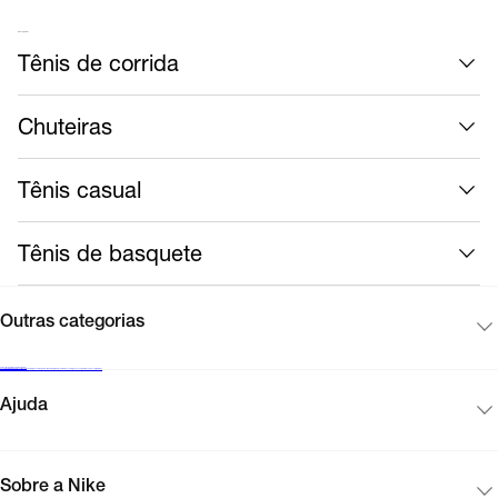
Mais calçados
Tênis de corrida
Chuteiras
Tênis casual
Tênis de basquete
Outras categorias
Cadastre-se para receber novidades
Encontre uma loja Nike
Black Friday Nike
Cartão presente
Mapa do site
Guia de produtos
Corinthians
Acompanhe seu pedido
Vendas corporativas
Ajuda
Sobre a Nike