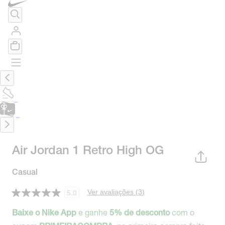
TÊNIS DE CORRIDA
Encontre o seu tênis ideal.
Saiba Mais
CARTÃO PRESENTE
para presentes de última hora.
Saiba Mais.
Air Jordan 1 Retro High OG
Casual
Ver avaliações (
3
)
5.0
e ganhe
com o
Baixe o Nike App
5% de desconto