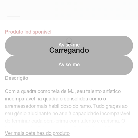
Produto Indisponível
Avise-me
Carregando
Avise-me
Descrição
Com a quadra como tela de MJ, seu talento artístico
incomparável na quadra o consolidou como o
arremessador mais habilidoso do ramo. Tudo graças ao
seu gênio alucinante no ar e à capacidade incomparável
de terminar cada obra-prima com talento e carisma. O
brilho de MJ reflete-se nesta edição 'Artisanal Red' do
Ver mais detalhes do produto
AJ1 High. Esta paleta de cores básicas oferece um estilo