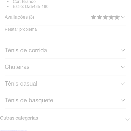
Cor:
Branco
intemporal que merece a sua própria exibição. Vá em
Estilo:
DZ5485-160
frente, encontre sua tela e honre o legado.
Avaliações (
3
)
SKU: DZ5485-160
Relatar problema
Mais calçados
Tênis de corrida
Chuteiras
Tênis casual
Tênis de basquete
Outras categorias
Cadastre-se para receber novidades
Encontre uma loja Nike
Black Friday Nike
Cartão presente
Mapa do site
Guia de produtos
Corinthians
Acompanhe seu pedido
Vendas corporativas