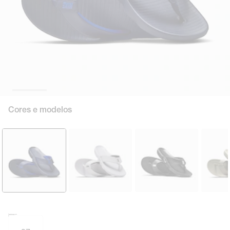
Cores e modelos
Tamanho e numeração
Tabela de medidas