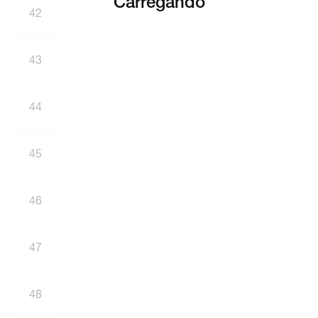
Carregando
42
43
44
45
46
47
48