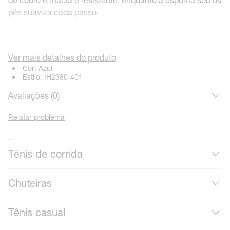
pés suaviza cada passo.
Ver mais detalhes do produto
Cor:
Azul
Estilo:
IH2380-401
Avaliações (
0
)
Relatar problema
Mais calçados
Tênis de corrida
Chuteiras
Tênis casual