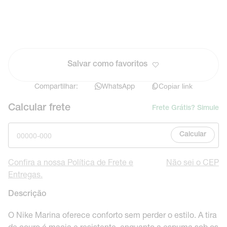
Salvar como favoritos
Compartilhar:
WhatsApp
Copiar link
Calcular frete
Frete Grátis? Simule
Calcular
Confira a nossa Política de Frete e
Não sei o CEP
Entregas.
Descrição
O Nike Marina oferece conforto sem perder o estilo. A tira
de couro é macia e resistente, enquanto a espuma sob os