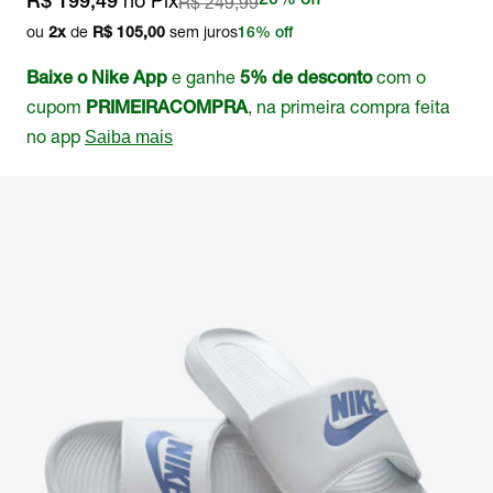
no Pix
R$ 249,99
20% off
R$ 199,49
ou
de
sem juros
2
x
R$ 105,00
16% off
e ganhe
com o
Baixe o Nike App
5% de desconto
cupom
, na primeira compra feita
PRIMEIRACOMPRA
no app
Saiba mais