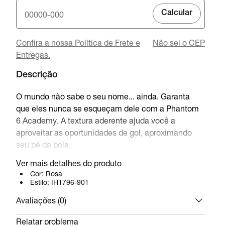
Calcular
Confira a nossa Política de Frete e
Não sei o CEP
Entregas.
Descrição
O mundo não sabe o seu nome... ainda. Garanta
que eles nunca se esqueçam dele com a Phantom
6 Academy. A textura aderente ajuda você a
aproveitar as oportunidades de gol, aproximando
seu pé da bola.
Ver mais detalhes do produto
Cor:
Rosa
Estilo:
IH1796-901
Avaliações (
0
)
Relatar problema