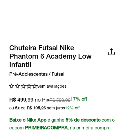
Chuteira Futsal Nike
Phantom 6 Academy Low
Infantil
Pré-Adolescentes / Futsal
Sem avaliações
no Pix
R$ 599,99
17% off
R$ 499,99
ou
de
sem juros
5
x
R$ 105,26
12% off
e ganhe
com o
Baixe o Nike App
5% de desconto
cupom
, na primeira compra
PRIMEIRACOMPRA