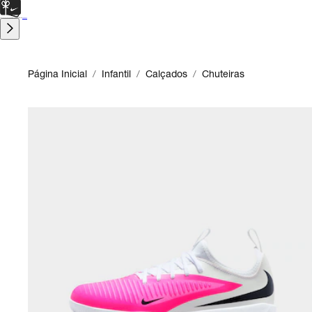
CARTÃO PRESENTE
para presentes de última hora.
Saiba Mais.
Página Inicial
/
Infantil
/
Calçados
/
Chuteiras