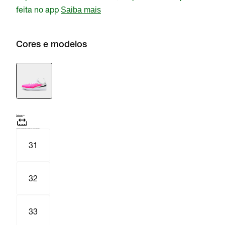
feita no app
Saiba mais
Cores e modelos
Tamanho e numeração
Tabela de medidas
Acerte o tamanho:
Compre um tamanho maior que o usual para um melhor ajuste.
31
32
33