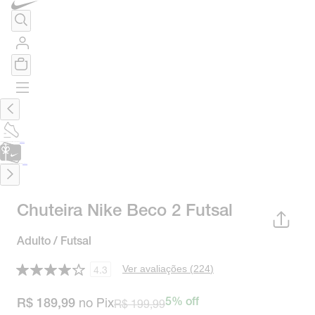
TÊNIS DE CORRIDA
Encontre o seu tênis ideal.
Saiba Mais
CARTÃO PRESENTE
para presentes de última hora.
Saiba Mais.
Chuteira Nike Beco 2 Futsal
Adulto / Futsal
Ver avaliações (
224
)
4.3
no Pix
R$ 199,99
5% off
R$ 189,99