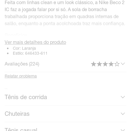
Feita com linhas clean e um look clássico, a Nike Beco 2
IC faz a jogada falar por si só. A sola de borracha
trabalhada proporciona tração em quadras internas de
salão, enquanto a ponta acolchoada traz mais confiança.
Benefícios
Ver mais detalhes do produto
As perfurações no médio pé adicionam
Cor:
Laranja
Estilo:
646433-611
respirabilidade.
A costura na ponta proporciona textura.
Avaliações (
224
)
Detalhes do produto
Relatar problema
Palmilha com amortecimento
Para usar na rua, na quadra e outros ambientes
Mais calçados
fechados
Tênis de corrida
Chuteiras
Tênis casual