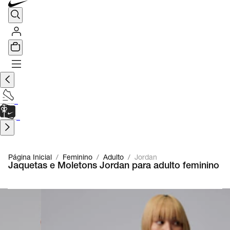
TÊNIS DE CORRIDA
Encontre o seu tênis ideal.
Saiba Mais
CARTÃO PRESENTE
para presentes de última hora.
Saiba Mais.
Página Inicial
/
Feminino
/
Adulto
/
Jordan
Jaquetas e Moletons Jordan para adulto feminino