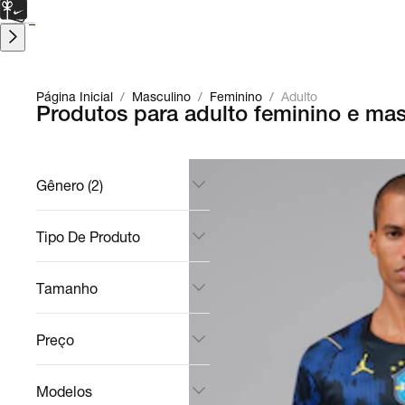
CARTÃO PRESENTE
para presentes de última hora.
Saiba Mais.
Página Inicial
/
Masculino
/
Feminino
/
Adulto
Produtos para adulto feminino e mas
Gênero (2)
Tipo De Produto
Tamanho
Preço
Modelos