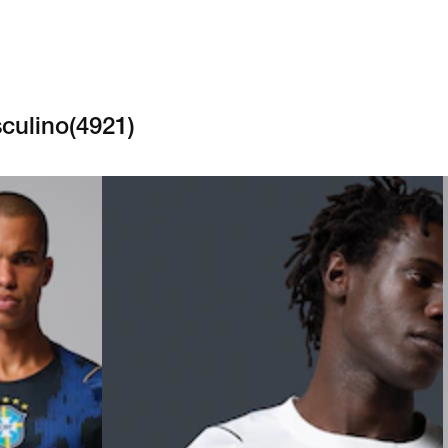
culino
(
4921
)