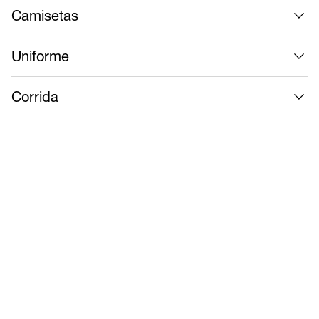
Camisetas
Uniforme
Corrida