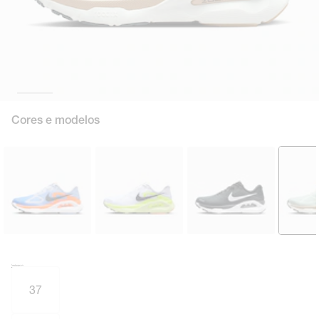
Cores e modelos
Tamanho e numeração
Tabela de medidas
37