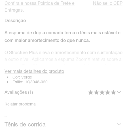
Confira a nossa Política de Frete e
Não sei o CEP
Entregas.
Descrição
A espuma de dupla camada torna o tênis mais estável e
com maior amortecimento do que nunca.
O Structure Plus eleva o amortecimento com sustentação
a outro nível. Aplicamos a espuma ZoomX reativa sobre a
espuma ReactX para proporcionar o máximo conforto,
Ver mais detalhes do produto
sem comprometer a estabilidade. Além disso, nosso
Cor:
Verde
sistema de suporte no médio-pé oferece uma transição
Estilo:
HQ3048-020
estável do calcanhar à ponta.
Avaliações (
1
)
Amortecimento aprimorado
Relatar problema
Combinamos a espuma ZoomX premium com a espuma
ReactX resistente para proporcionar uma sensação
Mais calçados
ultraconfortável e ultrarresponsiva.
Tênis de corrida