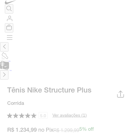
TÊNIS DE CORRIDA
Encontre o seu tênis ideal.
Saiba Mais
CARTÃO PRESENTE
para presentes de última hora.
Saiba Mais.
Tênis Nike Structure Plus
Corrida
Ver avaliações (
1
)
5.0
no Pix
R$ 1.299,99
5% off
R$ 1.234,99