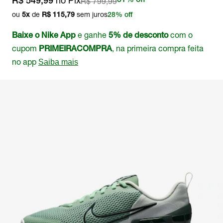
no Pix
R$ 799,99
31% off
R$ 549,99
ou
de
sem juros
5
x
R$ 115,79
28% off
e ganhe
com o
Baixe o Nike App
5% de desconto
cupom
, na primeira compra feita
PRIMEIRACOMPRA
no app
Saiba mais