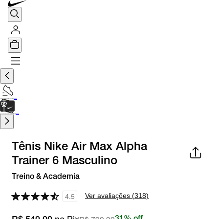
TÊNIS DE CORRIDA
Encontre o seu tênis ideal.
Saiba Mais
CARTÃO PRESENTE
para presentes de última hora.
Saiba Mais.
Tênis Nike Air Max Alpha
Trainer 6 Masculino
Treino & Academia
Ver avaliações (
318
)
4.5