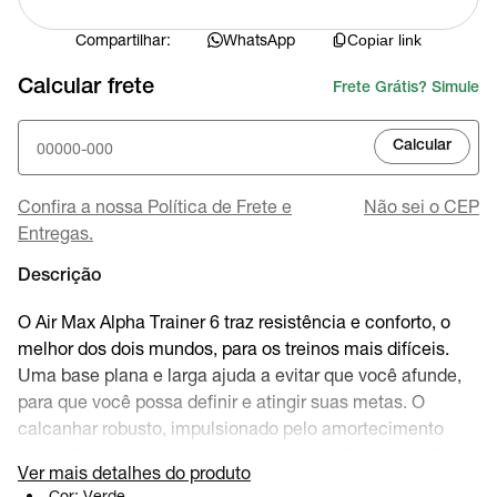
Compartilhar:
WhatsApp
Copiar link
Calcular frete
Frete Grátis? Simule
Calcular
Confira a nossa Política de Frete e
Não sei o CEP
Entregas.
Descrição
O Air Max Alpha Trainer 6 traz resistência e conforto, o
melhor dos dois mundos, para os treinos mais difíceis.
Uma base plana e larga ajuda a evitar que você afunde,
para que você possa definir e atingir suas metas. O
calcanhar robusto, impulsionado pelo amortecimento
visível Air de desempenho, oferece estabilidade confiável
Ver mais detalhes do produto
quando cavar profundamente para mais uma repetição.
Cor:
Verde