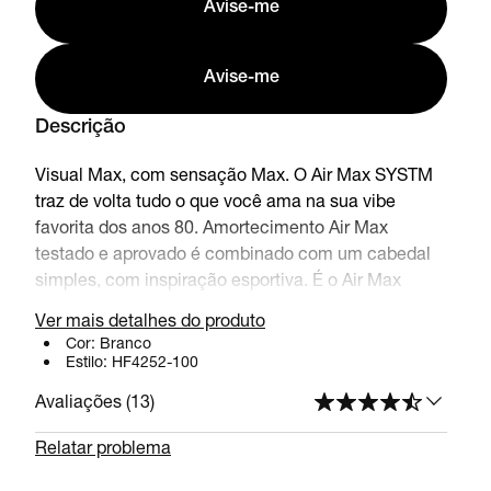
Avise-me
Avise-me
Descrição
Visual Max, com sensação Max. O Air Max SYSTM
traz de volta tudo o que você ama na sua vibe
favorita dos anos 80. Amortecimento Air Max
testado e aprovado é combinado com um cabedal
simples, com inspiração esportiva. É o Air Max
entregando mais uma vez.
Ver mais detalhes do produto
Cor:
Branco
Estilo:
HF4252-100
Benefícios
Avaliações (
13
)
Originalmente criado para treinos de corrida, o
Relatar problema
amortecimento Air Max proporciona conforto
testado ao longo do tempo.