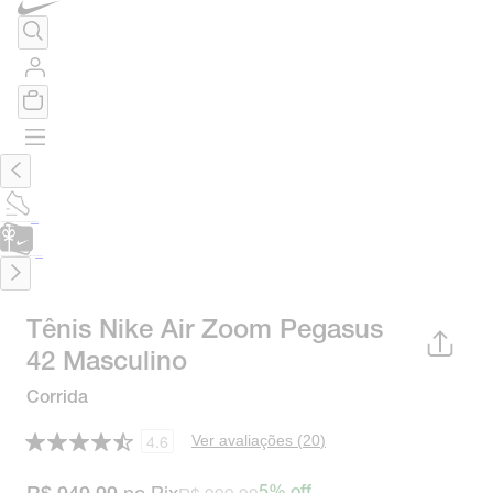
TÊNIS DE CORRIDA
Encontre o seu tênis ideal.
Saiba Mais
CARTÃO PRESENTE
para presentes de última hora.
Saiba Mais.
Tênis Nike Air Zoom Pegasus
42 Masculino
Corrida
Ver avaliações (
20
)
4.6