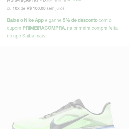
no Pix
R$ 999,99
5% off
R$ 949,99
ou
de
sem juros
10
x
R$ 100,00
e ganhe
com o
Baixe o Nike App
5% de desconto
cupom
, na primeira compra feita
PRIMEIRACOMPRA
no app
Saiba mais