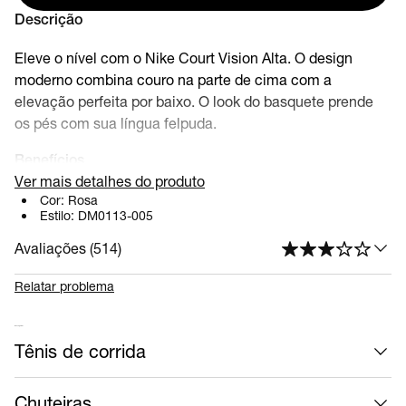
Descrição
Eleve o nível com o Nike Court Vision Alta. O design
moderno combina couro na parte de cima com a
elevação perfeita por baixo. O look do basquete prende
os pés com sua língua felpuda.
Benefícios
Ver mais detalhes do produto
A língua acolchoada é extremamente macia.
Cor:
Rosa
Estilo:
DM0113-005
A entressola de espuma elevada e o calcanhar
esculpido adicionam conforto modernizado.
Avaliações (
514
)
O couro acrescenta durabilidade enquanto as
perfurações na ponta adicionam uma estética arejada.
Relatar problema
Detalhes do produto
Mais calçados
Amarração de cadarços tradicional
Tênis de corrida
Chuteiras