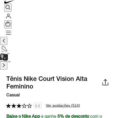
TÊNIS DE CORRIDA
Encontre o seu tênis ideal.
Saiba Mais
CARTÃO PRESENTE
para presentes de última hora.
Saiba Mais.
Tênis Nike Court Vision Alta
Feminino
Casual
Ver avaliações (
514
)
3.5
e ganhe
com o
Baixe o Nike App
5% de desconto