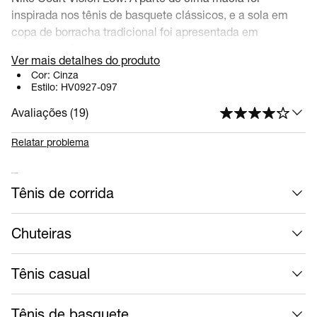
inspirada nos tênis de basquete clássicos, e a sola em
copa de borracha tradicional foi apresentada em
silhuetas icônicas do passado.
Ver mais detalhes do produto
Cor:
Cinza
Benefícios
Estilo:
HV0927-097
A sola em copa de borracha garante durabilidade e
Avaliações (
19
)
tração.
A parte de cima em couro sintético envelhece
Relatar problema
suavemente à perfeição.
As perfurações na ponta e nos lados conferem
Mais calçados
Tênis de corrida
respirabilidade.
Chuteiras
Tênis casual
Tênis de basquete