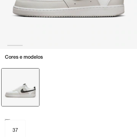
Cores e modelos
Tamanho e numeração
Tabela de medidas
37