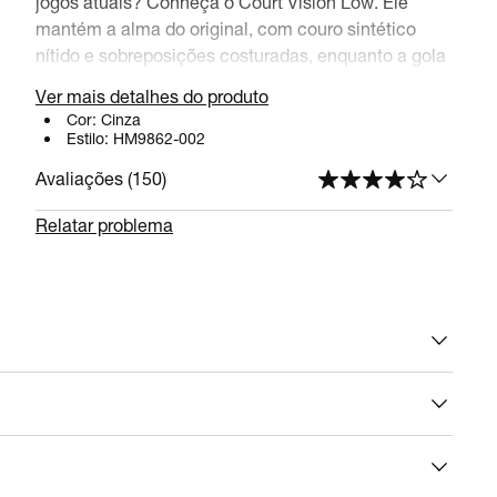
jogos atuais? Conheça o Court Vision Low. Ele
mantém a alma do original, com couro sintético
nítido e sobreposições costuradas, enquanto a gola
de felpa mantém a elegância e o conforto para o
Ver mais detalhes do produto
seu mundo.
Cor:
Cinza
Estilo:
HM9862-002
Benefícios
Avaliações (
150
)
As perfurações na ponta e nos lados conferem
Relatar problema
respirabilidade.
A parte de cima em couro sintético traz
maciez e ganha um aspecto vintage com o uso.
A boca acolchoada de cano baixo é elegante e
confortável.
A sola de borracha oferece tração durável.