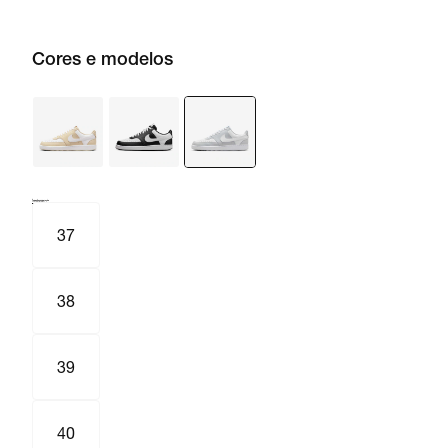
Cores e modelos
Tamanho e numeração
Tabela de medidas
37
38
39
40