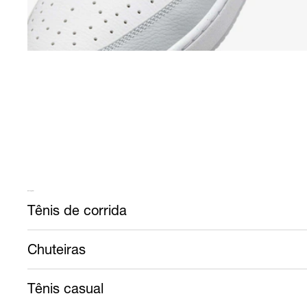
Mais calçados
Tênis de corrida
Chuteiras
Tênis casual