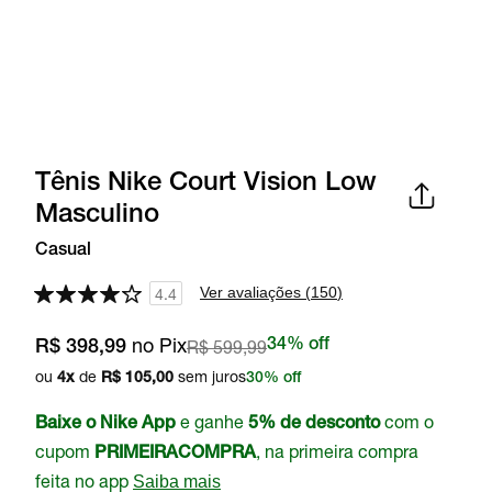
Tênis Nike Court Vision Low
Masculino
Casual
Ver avaliações (
150
)
4.4
no Pix
R$ 599,99
34% off
R$ 398,99
ou
de
sem juros
4
x
R$ 105,00
30% off
e ganhe
com o
Baixe o Nike App
5% de desconto
cupom
, na primeira compra
PRIMEIRACOMPRA
feita no app
Saiba mais