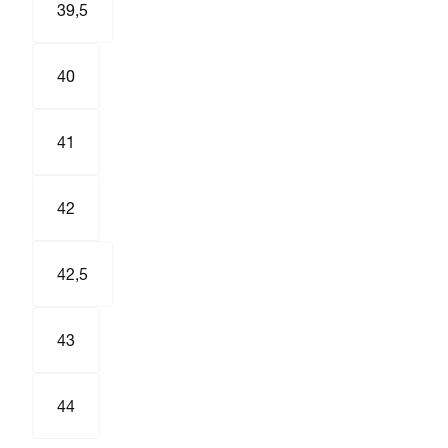
39,5
40
41
42
42,5
43
44