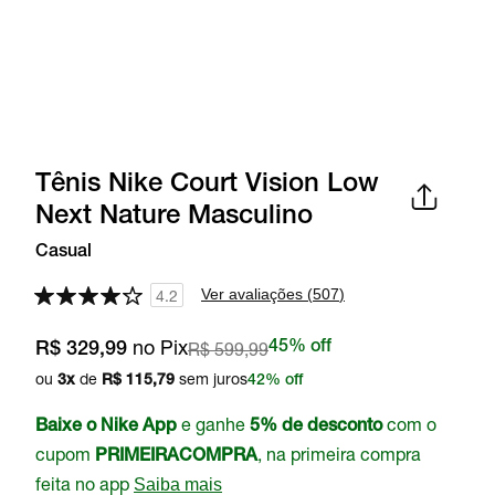
Tênis Nike Court Vision Low
Next Nature Masculino
Casual
Ver avaliações (
507
)
4.2
no Pix
R$ 599,99
45% off
R$ 329,99
ou
de
sem juros
3
x
R$ 115,79
42% off
e ganhe
com o
Baixe o Nike App
5% de desconto
cupom
, na primeira compra
PRIMEIRACOMPRA
feita no app
Saiba mais