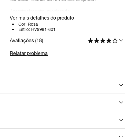
Amortecimento: moderado
Ver mais detalhes do produto
A entressola de espuma em todo o calçado oferece
Cor:
Rosa
Estilo:
HV9981-601
conforto e amortecimento.
Avaliações (
18
)
Flexibilidade: muito alta
Relatar problema
A sola em borracha com recortes e sulcos finos na
parte dianteira do pé proporciona maior
flexibilidade.
Caimento leve
A tela na parte de cima proporciona um ajuste leve
e ventilado. A boca de tela garante conforto e
maciez ao redor do tornozelo.
Estabilidade: moderada