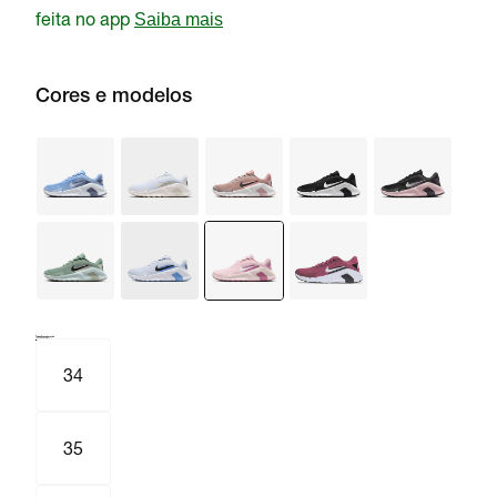
feita no app
Saiba mais
Cores e modelos
Tamanho e numeração
Tabela de medidas
34
35