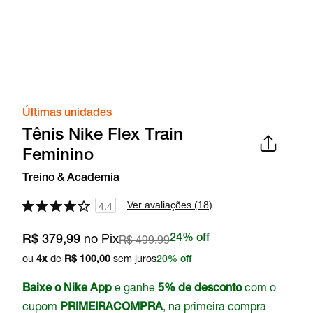
Últimas unidades
Tênis Nike Flex Train
Feminino
Treino & Academia
Ver avaliações (
18
)
4.4
no Pix
R$ 499,99
24% off
R$ 379,99
ou
de
sem juros
4
x
R$ 100,00
20% off
e ganhe
com o
Baixe o Nike App
5% de desconto
cupom
, na primeira compra
PRIMEIRACOMPRA