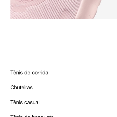
Mais calçados
Tênis de corrida
Chuteiras
Tênis casual