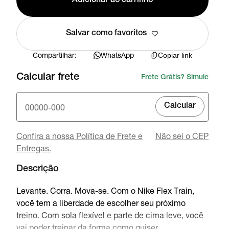
Adicionar ao carrinho
Salvar como favoritos
Compartilhar:
WhatsApp
Copiar link
Calcular frete
Frete Grátis? Simule
Calcular
Confira a nossa Política de Frete e
Não sei o CEP
Entregas.
Descrição
Levante. Corra. Mova-se. Com o Nike Flex Train,
você tem a liberdade de escolher seu próximo
treino. Com sola flexível e parte de cima leve, você
vai poder treinar da forma como quiser.