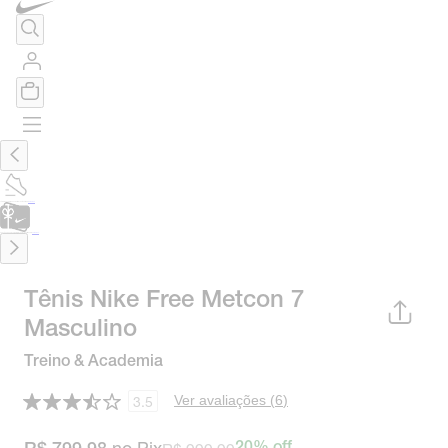
TÊNIS DE CORRIDA
Encontre o seu tênis ideal.
Saiba Mais
CARTÃO PRESENTE
para presentes de última hora.
Saiba Mais.
Tênis Nike Free Metcon 7
Masculino
Treino & Academia
Ver avaliações (
6
)
3.5