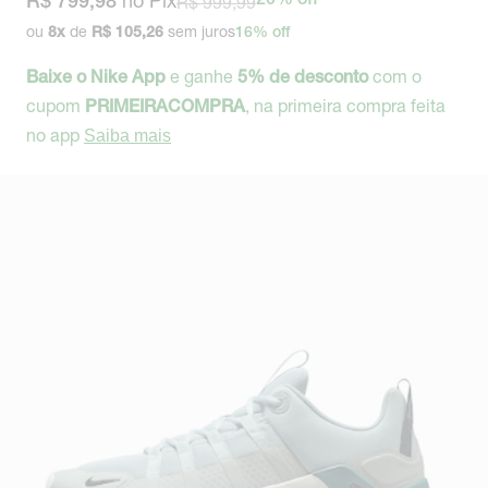
no Pix
R$ 999,99
20% off
R$ 799,98
ou
de
sem juros
8
x
R$ 105,26
16% off
e ganhe
com o
Baixe o Nike App
5% de desconto
cupom
, na primeira compra feita
PRIMEIRACOMPRA
no app
Saiba mais