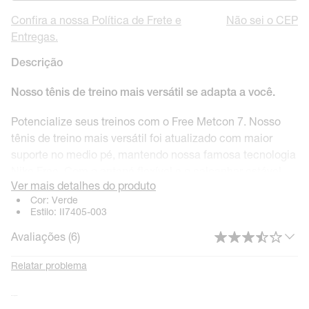
Confira a nossa Política de Frete e
Não sei o CEP
Entregas.
Descrição
Nosso tênis de treino mais versátil se adapta a você.
Potencialize seus treinos com o Free Metcon 7. Nosso
tênis de treino mais versátil foi atualizado com maior
suporte no medio pé, mantendo nossa famosa tecnologia
Nike Free. Com o antepé flexível e o calcanhar estável,
Ver mais detalhes do produto
você muda facilmente entre treinos dinâmicos e de força.
Cor:
Verde
Estilo:
II7405-003
Parte de cima respirável
Avaliações (
6
)
A parte de cima leve em tela garante conforto e
ventilação.
Relatar problema
Sola flexível
Mais calçados