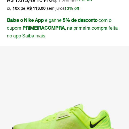
no Pix
R$ 1.299,99
17% off
R$ 1.073,49
ou
de
sem juros
10
x
R$ 113,00
13% off
e ganhe
com o
Baixe o Nike App
5% de desconto
cupom
, na primeira compra feita
PRIMEIRACOMPRA
no app
Saiba mais