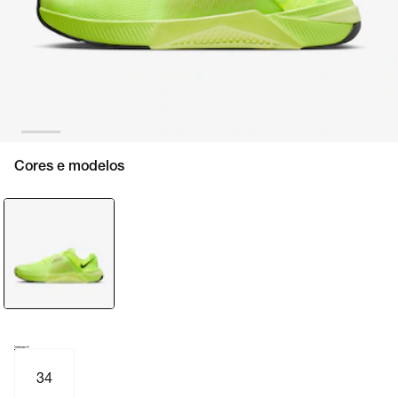
Cores e modelos
Tamanho e numeração
Tabela de medidas
34