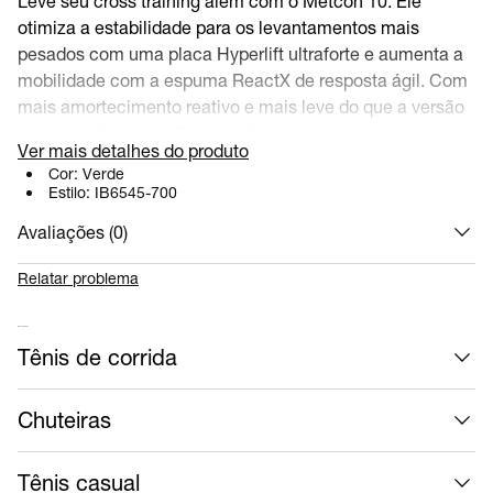
Leve seu cross training além com o Metcon 10. Ele
otimiza a estabilidade para os levantamentos mais
pesados com uma placa Hyperlift ultraforte e aumenta a
mobilidade com a espuma ReactX de resposta ágil. Com
mais amortecimento reativo e mais leve do que a versão
anterior, o Metcon 10 vai facilitar qualquer movimento do
Ver mais detalhes do produto
seu treino.
Cor:
Verde
Estilo:
IB6545-700
Aderência e garra
Avaliações (
0
)
A textura resistente e aderente estrategicamente
posicionada no médio pé e na ponta, que são áreas de
Relatar problema
alto desgaste, garante uma aderência e durabilidade
revolucionárias. Um novo padrão de tração oferece uma
Mais calçados
Tênis de corrida
superfície plana e aderente para elevação mesmo nas
superfícies mais suadas.
Chuteiras
Contenção
A faixa no médiopé oferece contenção quando você
Tênis casual