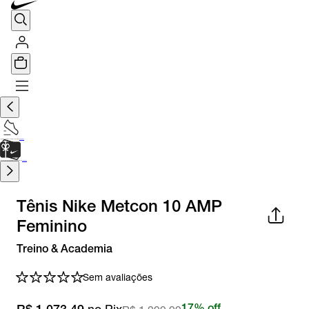
TÊNIS DE CORRIDA
Encontre o seu tênis ideal.
Saiba Mais
CARTÃO PRESENTE
para presentes de última hora.
Saiba Mais.
Tênis Nike Metcon 10 AMP
Feminino
Treino & Academia
Sem avaliações