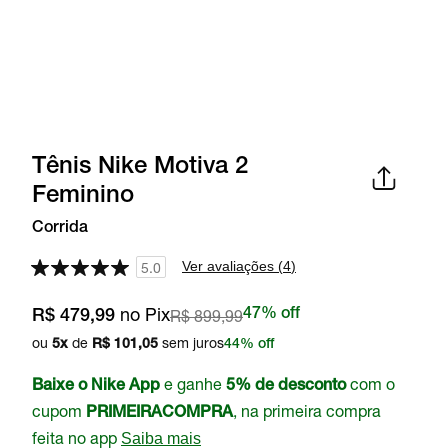
Tênis Nike Motiva 2
Feminino
Corrida
Ver avaliações (
4
)
5.0
no Pix
R$ 899,99
47% off
R$ 479,99
ou
de
sem juros
5
x
R$ 101,05
44% off
e ganhe
com o
Baixe o Nike App
5% de desconto
cupom
, na primeira compra
PRIMEIRACOMPRA
feita no app
Saiba mais