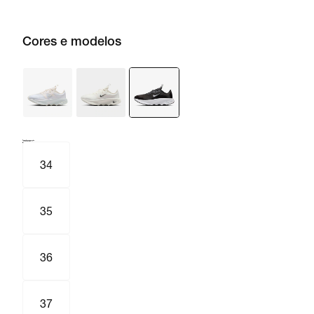
Cores e modelos
Tamanho e numeração
Tabela de medidas
34
35
36
37