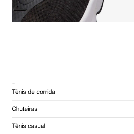
Mais calçados
Tênis de corrida
Chuteiras
Tênis casual