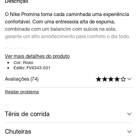
Descrição
O Nike Promina torna cada caminhada uma experiência
confortável. Com uma entressola alta de espuma,
combinada com um balancim com sulcos na sola,
garante um alto amortecimento para conforto o dia todo.
Benefícios
Ver mais detalhes do produto
Estabilidade moderada
Cor:
Roxo
Estilo:
FV6343-501
Flexibilidade moderada
Alto amortecimento
Avaliações (
74
)
Detalhes do produto
Relatar problema
Boca de espuma macia
Padrão de sola durável para tração
Mais calçados
Antepé, arco e ponta alargados
Tênis de corrida
Não deve ser usada como equipamento de proteção
individual (EPI)
Chuteiras