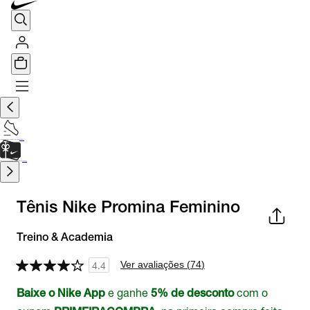
TÊNIS DE CORRIDA
Encontre o seu tênis ideal.
Saiba Mais
CARTÃO PRESENTE
para presentes de última hora.
Saiba Mais.
Tênis Nike Promina Feminino
Treino & Academia
Ver avaliações (
74
)
4.4
e ganhe
com o
Baixe o Nike App
5% de desconto