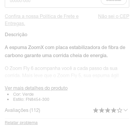
Confira a nossa Política de Frete e
Não sei o CEP
Entregas.
Descrição
A espuma ZoomX com placa estabilizadora de fibra de
carbono garante uma corrida cheia de energia.
O Zoom Fly 6 acompanha você a cada passo da sua
corrida. Mais leve que o Zoom Fly 5, sua espuma ágil
ZoomX oferece amortecimento reativo a cada passada,
Ver mais detalhes do produto
enquanto a placa estabilizadora de fibra de carbono
Cor:
Verde
Flyplate impulsiona você até a linha de chegada.
Estilo:
FN8454-300
Avaliações (
112
)
Flyplate de fibra de carbono
A Flyplate de fibra de carbono em toda a extensão do
Relatar problema
tênis aumenta a eficiência e a agilidade.