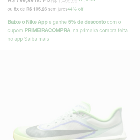
no Pix
R$ 1.499,99
47% off
R$ 799,99
ou
de
sem juros
8
x
R$ 105,26
44% off
e ganhe
com o
Baixe o Nike App
5% de desconto
cupom
, na primeira compra feita
PRIMEIRACOMPRA
no app
Saiba mais