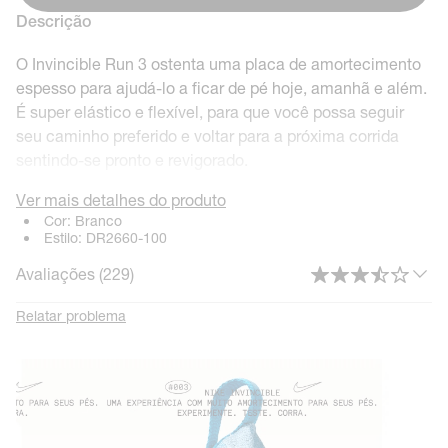
Descrição
O Invincible Run 3 ostenta uma placa de amortecimento
espesso para ajudá-lo a ficar de pé hoje, amanhã e além.
É super elástico e flexível, para que você possa seguir
seu caminho preferido e voltar para a próxima corrida
sentindo-se pronto e revigorado.
Ver mais detalhes do produto
Cor:
Branco
Estilo:
DR2660-100
Suporte: Alto
Avaliações (
229
)
Quanto mais suporte o tênis proporciona, mais
estabilidade ele pode dar ao seu passo natural. Uma
Relatar problema
combinação de suporte ajustado e amortecimento
intencionalmente colocado ajuda você a se sentir seguro
a cada passo. O Invincible 3 possui alta tecnologia de
suporte, com amortecimento e estabilidade
intencionalmente colocados e moldados para proteger