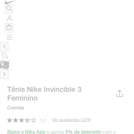
TÊNIS DE CORRIDA
Encontre o seu tênis ideal.
Saiba Mais
CARTÃO PRESENTE
para presentes de última hora.
Saiba Mais.
Tênis Nike Invincible 3
Feminino
Corrida
Ver avaliações (
229
)
3.8
e ganhe
com o
Baixe o Nike App
5% de desconto