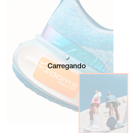
seu pé dos efeitos da pronação.
Amortecimento: Super Alto
Quanto mais amortecimento você tiver sob os pés, mais
suave e confortável será sua experiência de corrida. O
amortecimento ajuda a suavizar o impacto quando seus
pés tocam o chão. Com o amortecimento Nike ZoomX
em forma de pedra e espuma mais alta, este tênis
Carregando
oferece o melhor amortecimento no contato com o solo e
uma sensação ainda mais macia sob os pés.
Responsividade: Super Alto
Quanto mais responsivo o tênis, mais retorno de energia
você pode obter a cada passo. Se você deseja correr um
pouco mais rápido ou com um pouco menos de esforço,