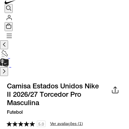
TÊNIS DE CORRIDA
Encontre o seu tênis ideal.
Saiba Mais
CARTÃO PRESENTE
para presentes de última hora.
Saiba Mais.
Camisa Estados Unidos Nike
II 2026/27 Torcedor Pro
Masculina
Futebol
Ver avaliações (
1
)
5.0