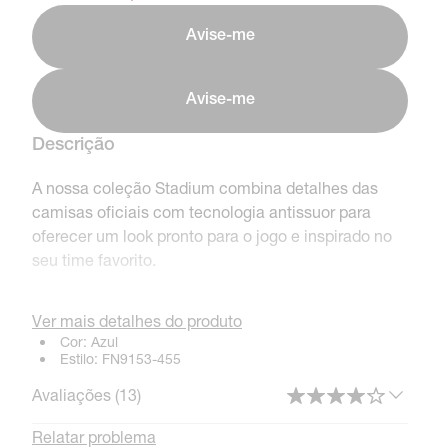
Avise-me
Avise-me
Descrição
A nossa coleção Stadium combina detalhes das
camisas oficiais com tecnologia antissuor para
oferecer um look pronto para o jogo e inspirado no
seu time favorito.
Ver mais detalhes do produto
Cor:
Azul
Benefícios
Estilo:
FN9153-455
Tecnologia Nike Dri-FIT absorve o suor da sua
Avaliações (
13
)
pele para evaporação mais rápida, ajudando a
manter você seco e confortável.
Relatar problema