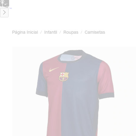
CARTÃO PRESENTE
para presentes de última hora.
Saiba Mais.
Página Inicial
/
Infantil
/
Roupas
/
Camisetas