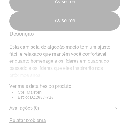
Avise-me
Avise-me
Descrição
Esta camiseta de algodão macio tem um ajuste
fácil e relaxado que mantém você confortável
enquanto homenageia os líderes em quadra do
passado e os líderes que eles inspirarão nos
próximos anos.
Ver mais detalhes do produto
Cor:
Marrom
Detalhes do Produto
Estilo:
DZ2687-725
100% algodão
Avaliações (
0
)
Lavável à máquina
Relatar problema
Importado