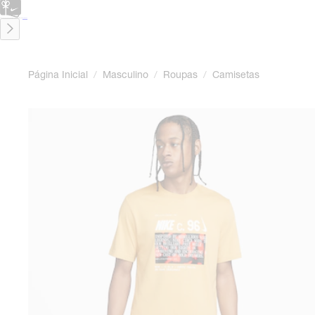
CARTÃO PRESENTE
para presentes de última hora.
Saiba Mais.
Página Inicial
/
Masculino
/
Roupas
/
Camisetas