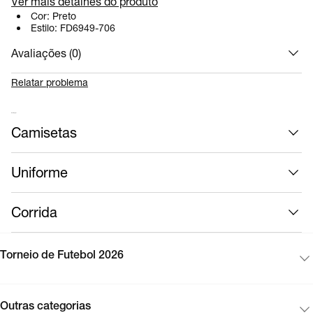
Ver mais detalhes do produto
Cor:
Preto
Estilo:
FD6949-706
Avaliações (
0
)
Relatar problema
Mais roupas
Camisetas
Uniforme
Corrida
Torneio de Futebol 2026
Outras categorias