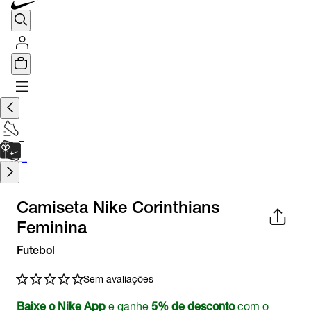
TÊNIS DE CORRIDA
Encontre o seu tênis ideal.
Saiba Mais
CARTÃO PRESENTE
para presentes de última hora.
Saiba Mais.
Camiseta Nike Corinthians
Feminina
Futebol
Sem avaliações
e ganhe
com o
Baixe o Nike App
5% de desconto