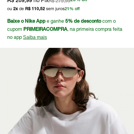
no Pix
R$ 279,99
25% off
R$ 209,99
ou
de
sem juros
2
x
R$ 110,52
21% off
e ganhe
com o
Baixe o Nike App
5% de desconto
cupom
, na primeira compra feita
PRIMEIRACOMPRA
no app
Saiba mais