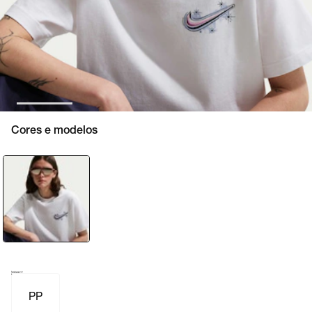
Cores e modelos
Tamanho e numeração
Tabela de medidas
PP