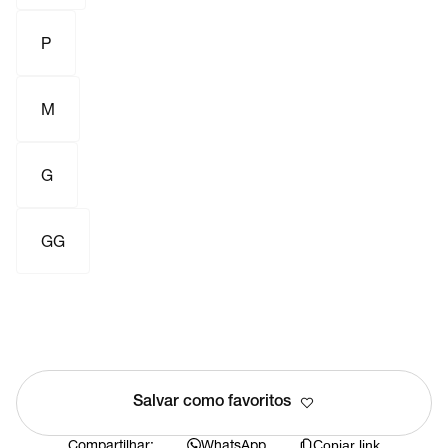
P
M
G
GG
Salvar como favoritos
Compartilhar:
WhatsApp
Copiar link