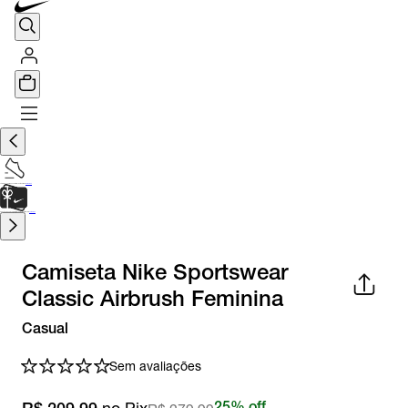
TÊNIS DE CORRIDA
Encontre o seu tênis ideal.
Saiba Mais
CARTÃO PRESENTE
para presentes de última hora.
Saiba Mais.
Camiseta Nike Sportswear
Classic Airbrush Feminina
Casual
Sem avaliações