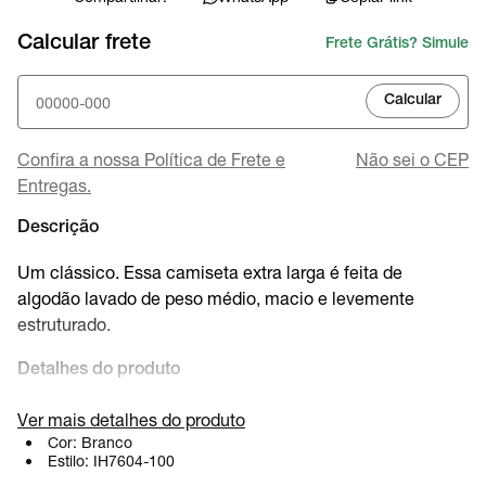
Calcular frete
Frete Grátis? Simule
Calcular
Confira a nossa Política de Frete e
Não sei o CEP
Entregas.
Descrição
Um clássico. Essa camiseta extra larga é feita de
algodão lavado de peso médio, macio e levemente
estruturado.
Detalhes do produto
100% algodão
Ver mais detalhes do produto
Gola com nervuras
Cor:
Branco
Estilo:
IH7604-100
Lavagem à máquina