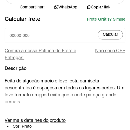
Compartilhar:
WhatsApp
Copiar link
Calcular frete
Frete Grátis? Simule
Calcular
Confira a nossa Política de Frete e
Não sei o CEP
Entregas.
Descrição
Feita de algodão macio e leve, esta camiseta
descontraída é espaçosa em todos os lugares certos. Um
leve formato cropped evita que o corte pareça grande
demais.
Ver mais detalhes do produto
Detalhes do Produto
Cor:
Preto