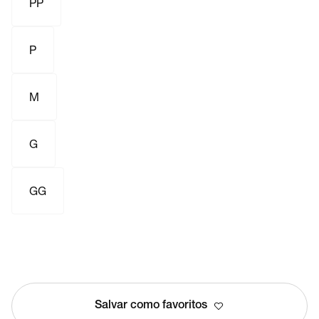
PP
P
M
G
GG
Salvar como favoritos