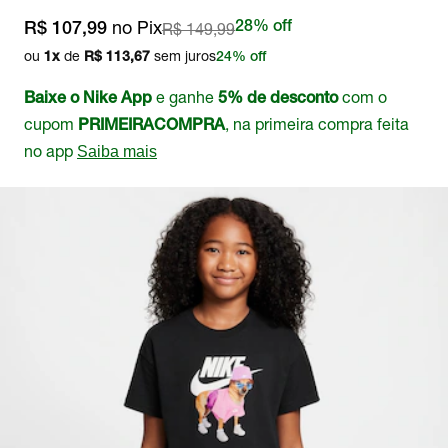
no Pix
R$ 149,99
28% off
R$ 107,99
ou
de
sem juros
1
x
R$ 113,67
24% off
e ganhe
com o
Baixe o Nike App
5% de desconto
cupom
, na primeira compra feita
PRIMEIRACOMPRA
no app
Saiba mais