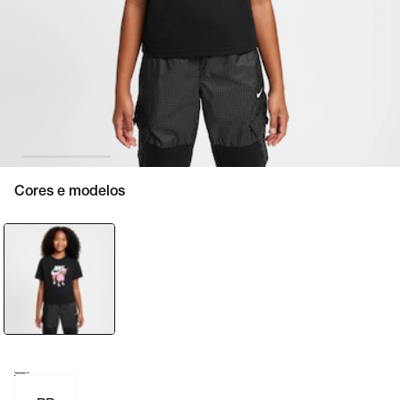
Cores e modelos
Tamanho e numeração
Tabela de medidas