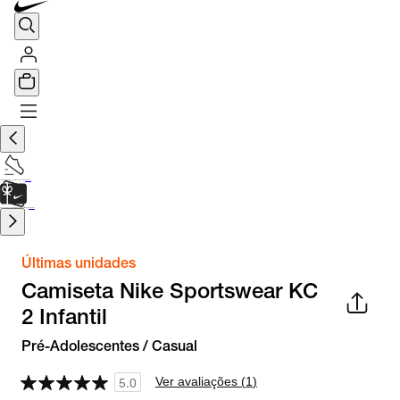
TÊNIS DE CORRIDA
Encontre o seu tênis ideal.
Saiba Mais
CARTÃO PRESENTE
para presentes de última hora.
Saiba Mais.
Últimas unidades
Camiseta Nike Sportswear KC
2 Infantil
Pré-Adolescentes / Casual
Ver avaliações (
1
)
5.0