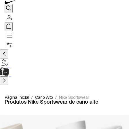
TÊNIS DE CORRIDA
Encontre o seu tênis ideal.
Saiba Mais
CARTÃO PRESENTE
para presentes de última hora.
Saiba Mais.
Página Inicial
/
Cano Alto
/
Nike Sportswear
Produtos Nike Sportswear de cano alto