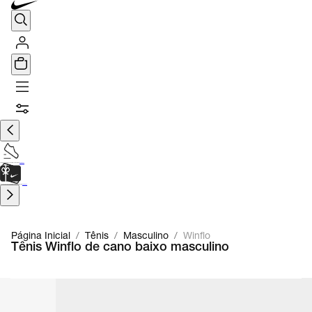
TÊNIS DE CORRIDA
Encontre o seu tênis ideal.
Saiba Mais
CARTÃO PRESENTE
para presentes de última hora.
Saiba Mais.
Página Inicial
/
Tênis
/
Masculino
/
Winflo
Tênis Winflo de cano baixo masculino