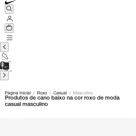
TÊNIS DE CORRIDA
Encontre o seu tênis ideal.
Saiba Mais
CARTÃO PRESENTE
para presentes de última hora.
Saiba Mais.
Página Inicial
/
Roxo
/
Casual
/
Masculino
Produtos de cano baixo na cor roxo de moda
casual masculino