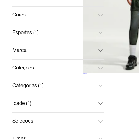
Cores
Esportes (1)
Marca
Coleções
Legging Kevin Durant Nike Masculina
Basquete
R$ 408,49
no Pix
R$ 449,99
9%
off
Categorias (1)
Idade (1)
Seleções
Times