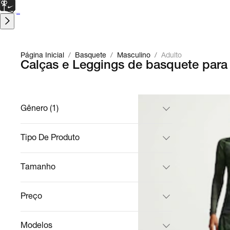
CARTÃO PRESENTE
para presentes de última hora.
Saiba Mais.
Página Inicial
/
Basquete
/
Masculino
/
Adulto
Calças e Leggings de basquete para
Gênero (1)
Tipo De Produto
Tamanho
Preço
Modelos