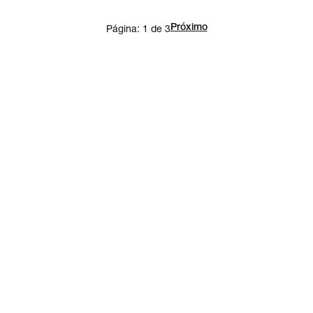
Página:
1
de
3
Próximo