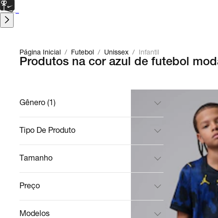
CARTÃO PRESENTE
para presentes de última hora.
Saiba Mais.
Página Inicial
/
Futebol
/
Unissex
/
Infantil
Produtos na cor azul de futebol moda
Gênero (1)
Tipo De Produto
Tamanho
Preço
Modelos