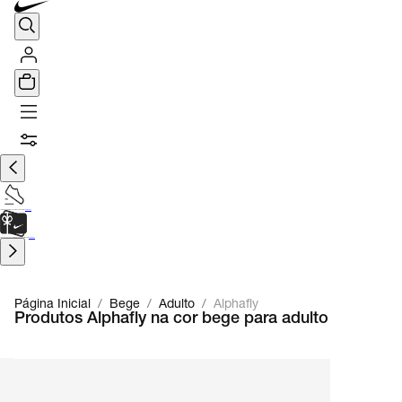
TÊNIS DE CORRIDA
Encontre o seu tênis ideal.
Saiba Mais
CARTÃO PRESENTE
para presentes de última hora.
Saiba Mais.
Página Inicial
/
Bege
/
Adulto
/
Alphafly
Produtos Alphafly na cor bege para adulto