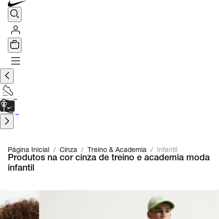
TÊNIS DE CORRIDA
Encontre o seu tênis ideal.
Saiba Mais
CARTÃO PRESENTE
para presentes de última hora.
Saiba Mais.
Página Inicial
/
Cinza
/
Treino & Academia
/
Infantil
Produtos na cor cinza de treino e academia moda
infantil