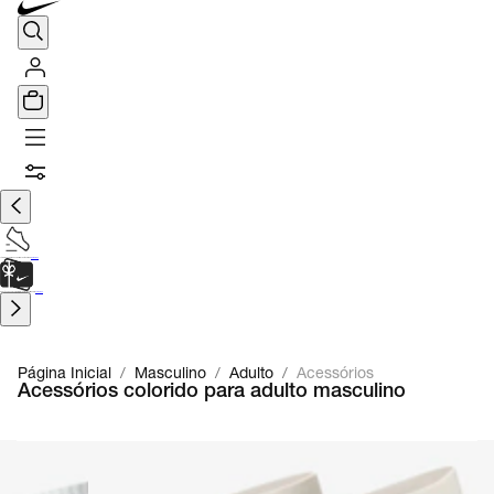
TÊNIS DE CORRIDA
Encontre o seu tênis ideal.
Saiba Mais
CARTÃO PRESENTE
para presentes de última hora.
Saiba Mais.
Página Inicial
/
Masculino
/
Adulto
/
Acessórios
Acessórios colorido para adulto masculino