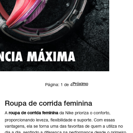
Página:
1
de
4
Próximo
Roupa de corrida feminina
A
da Nike prioriza o conforto,
roupa de corrida feminina
proporcionando leveza, flexibilidade e suporte. Com essas
vantagens, ela se torna uma das favoritas de quem a utiliza no
dia a dia, sentindo a diferença na performance desde o primeiro