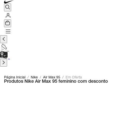
TÊNIS DE CORRIDA
Encontre o seu tênis ideal.
Saiba Mais
CARTÃO PRESENTE
para presentes de última hora.
Saiba Mais.
Página Inicial
/
Nike
/
Air Max 95
/
Em Oferta
Produtos Nike Air Max 95 feminino com desconto