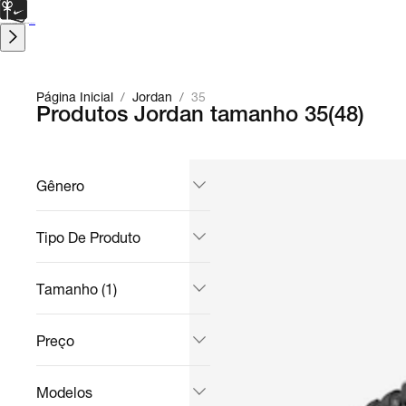
CARTÃO PRESENTE
para presentes de última hora.
Saiba Mais.
Página Inicial
/
Jordan
/
35
Produtos Jordan tamanho 35
(
48
)
Gênero
Tipo De Produto
Tamanho (1)
Preço
Modelos