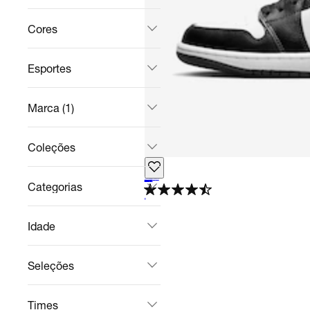
Cores
Esportes
Marca (1)
Coleções
Women's Air Jordan 1 Low
Casual
R$ 879,99
no Pix
Categorias
R$ 1.099,99
20%
off
4.7
Idade
Seleções
Times