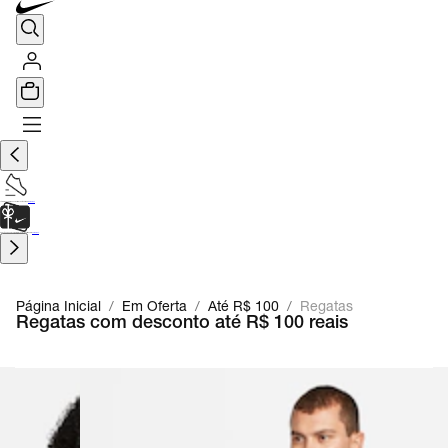
TÊNIS DE CORRIDA
Encontre o seu tênis ideal.
Saiba Mais
CARTÃO PRESENTE
para presentes de última hora.
Saiba Mais.
Página Inicial
/
Em Oferta
/
Até R$ 100
/
Regatas
Regatas com desconto até R$ 100 reais