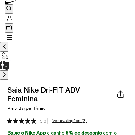
TÊNIS DE CORRIDA
Encontre o seu tênis ideal.
Saiba Mais
CARTÃO PRESENTE
para presentes de última hora.
Saiba Mais.
Saia Nike Dri-FIT ADV
Feminina
Para Jogar Tênis
Ver avaliações (
2
)
5.0
e ganhe
com o
Baixe o Nike App
5% de desconto