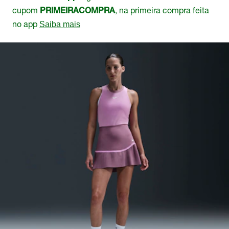
cupom
, na primeira compra feita
PRIMEIRACOMPRA
no app
Saiba mais