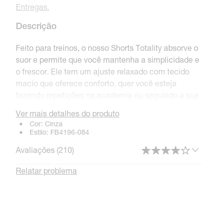
Entregas.
Descrição
Feito para treinos, o nosso Shorts Totality absorve o
suor e permite que você mantenha a simplicidade e
o frescor. Ele tem um ajuste relaxado com tecido
macio que oferece conforto, quer você esteja
fazendo repetições na academia ou seguindo a sua
rotina de treinos favorita em casa.
Ver mais detalhes do produto
Cor:
Cinza
Adeus, Suor!
Estilo:
FB4196-084
Tecnologia Nike Dri-FIT absorve o suor da sua pele
Avaliações (
210
)
para evaporação mais rápida, ajudando a manter
Relatar problema
você seca e confortável.
Movimente-se com confiança
O tecido de knit é macio e suave, e as aberturas na