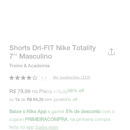
Shorts Dri-FIT Nike Totality
7'' Masculino
Treino & Academia
Ver avaliações (
210
)
4.3
no Pix
R$ 179,99
56% off
R$ 79,99
ou
de
sem juros
1
x
R$ 84,20
53% off
e ganhe
com o
Baixe o Nike App
5% de desconto
cupom
, na primeira compra
PRIMEIRACOMPRA
feita no app
Saiba mais