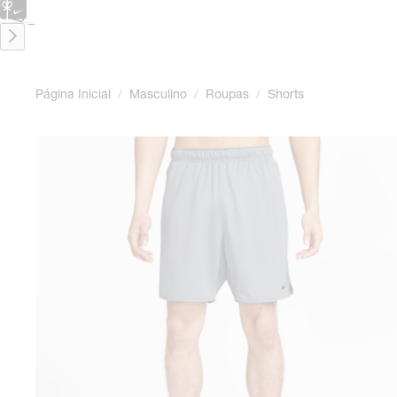
CARTÃO PRESENTE
para presentes de última hora.
Saiba Mais.
Página Inicial
/
Masculino
/
Roupas
/
Shorts