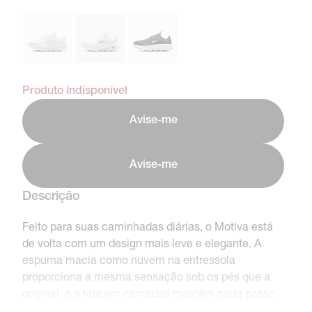
Produto Indisponível
Avise-me
Avise-me
Descrição
Feito para suas caminhadas diárias, o Motiva está
de volta com um design mais leve e elegante. A
espuma macia como nuvem na entressola
proporciona a mesma sensação sob os pés que a
original, e a tela em camadas mantém cada passo
ventilado.